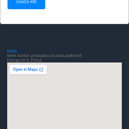
SAADA KIRI
Kaart
Meie kontor ja kauplus asuvad aadressil:
Energia tn 5, Põlva