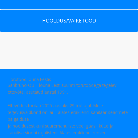
HOOLDUS/VÄIKETÖÖD
Torutööd lõuna Eestis
Sanbruno OÜ – lõuna Eesti suurim torutöödega tegelev
ettevõte, asutatud aastal 1991.
Ettevõttes töötab 2025 aastaks 29 töötajat. Meie
tegevusvaldkond on lai – alates erakliendi sanitaar-seadmete
paigalduse
ja hooldusest kuni suuremahuliste vee, gaasi, kütte ja
kanalisatsiooni rajatisteni. Alates erakliendi reovee