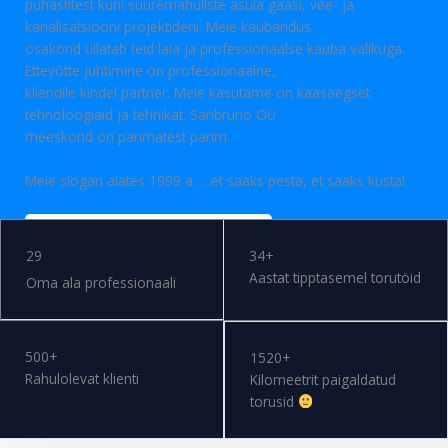
puhastitest kuni suuremahuliste asula gaasi, vee- ja
kanalisatsiooni projektideni. Meie kaubandus
osakond üllatab teid laia ja professionaalse kauba valikuga.
Ettevõtte juhtimine on professionaalne,
kliendile kindel partner. Meie kasutame on kaasaegset
tehnoloogiaid ja tehnikat. Sanbruno OÜ
meeskond on parimatest parim.
Meie slogan alates 1999 a. …et saaks pesta, et saaks kusta!
VÕTA MEIEGA ÜHENDUST
29
34+
Aastat tipptasemel torutöid
Oma ala professionaali
500+
1520+
Rahulolevat klienti
Kilomeetrit paigaldatud
torusid